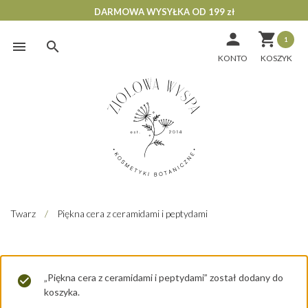
DARMOWA WYSYŁKA OD 199 zł


1
Skip
to
KONTO
content
Twarz
/
Piękna cera z ceramidami i peptydami
„Piękna cera z ceramidami i peptydami” został dodany do
koszyka.