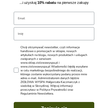
...i uzyskaj
10% rabatu
na pierwsze zakupy
Chcę otrzymywać newsletter, czyli informacje
handlowe o promocjach w sklepie, nowych
artykułach na blogu, nowych produktach i usługach
związanych z serwisem
www.sklep.ziolowawyspa.pl i
www.ziolowawyspa.pl Wiadomości będą wysyłane
w celu marketingu bezpośredniego do realizacji,
którego zostanie wykorzystany podany przeze mnie
adres e-mail. Administratorem danych będzie
ZIOŁOWA WYSPA Małgorzata Kaczmarczyk z
siedzibą w Skrzydlnej. Więcej informacji
przeczytasz w Polityce Prywatności oraz
Regulaminie Newslettera.