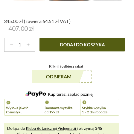
345.00
zł
(zawiera
64.51
zł
VAT)
407.00
zł
Pierwotna
Aktualna
ilość
cena
cena
DODAJ DO KOSZYKA
Piękna
wynosiła:
wynosi:
cera
407.00 zł.
345.00 zł.
z
Kliknij i odbierz rabat
ceramidami
i
******A5
ODBIERAM
peptydami
Dołącz do
Klubu Botanicznej Pielęgnacji
i otrzymaj
345