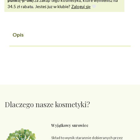
punkt(-y/-ów)
za zakup tego kosmetyku, które wymienisz na
34.5
zł rabatu. Jesteś juz w klubie?
Zaloguj się
Opis
Dlaczego nasze kosmetyki?
Wyjątkowy surowiec
Skład to wynik starannie dobieranych przez