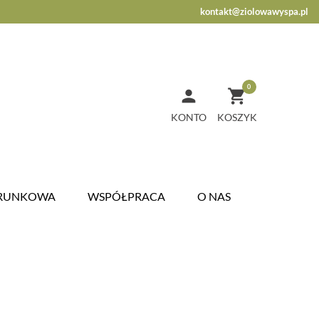
kontakt@ziolowawyspa.pl
0


KONTO
ARUNKOWA
WSPÓŁPRACA
O NAS