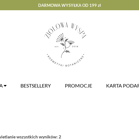
DARMOWA WYSYŁKA OD 199 zł
ZA
BESTSELLERY
PROMOCJE
KARTA POD
etlanie wszystkich wyników: 2