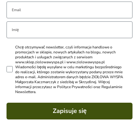
Chcę otrzymywać newsletter, czyli informacje handlowe o
promocjach w sklepie, nowych artykułach na blogu, nowych
produktach i usługach związanych z serwisem
www.sklep.ziolowawyspa.pl i www.ziolowawyspa.pl
Wiadomości będą wysyłane w celu marketingu bezpośredniego
do realizacji, którego zostanie wykorzystany podany przeze mnie
adres e-mail. Administratorem danych będzie ZIOŁOWA WYSPA
Małgorzata Kaczmarczyk z siedzibą w Skrzydlnej. Więcej
informacji przeczytasz w Polityce Prywatności oraz Regulaminie
Newslettera.
Zapisuje się