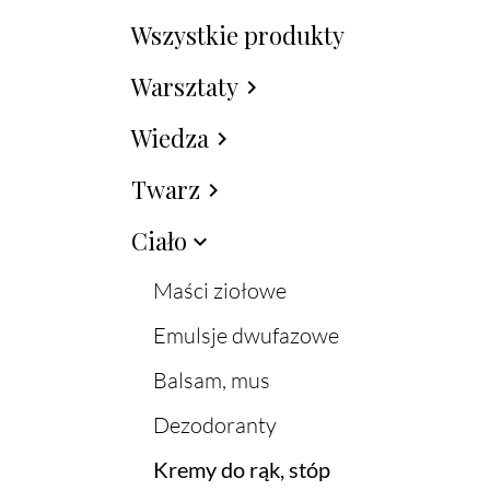
Wszystkie produkty
Warsztaty
chevron_right
Wiedza
chevron_right
Twarz
chevron_right
Ciało
expand_more
Maści ziołowe
Emulsje dwufazowe
Balsam, mus
Dezodoranty
Kremy do rąk, stóp