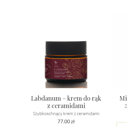
Labdanum – krem do rąk
Mi
z ceramidami
Z
Szybkoschnący krem z ceramidami
77.00
zł