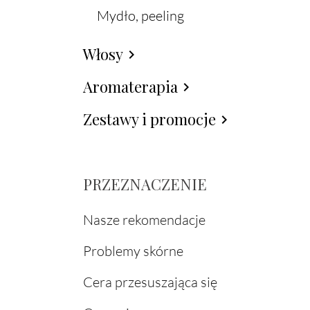
Mydło, peeling
Włosy
chevron_right
Aromaterapia
chevron_right
Zestawy i promocje
chevron_right
PRZEZNACZENIE
Nasze rekomendacje
Problemy skórne
Cera przesuszająca się