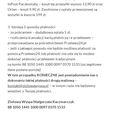
InPost Paczkomaty, – koszt tej przesyłki wynosi 13,90 zł oraz
Orlen – koszt 9,90 zł. Zwolnione z opłaty przewozowej są
wysyłki w kwocie 199 zł.
⠀
Istnieją 3 sposoby płatności:
– za pobraniem – dodatkowa oplata 5 zł.
– rozliczenia transakcji kartą płatniczą i e-przelewem –
przeprowadzane za pośrednictwem
Przelewy24.pl
– jeśli z jakiegoś powodu nie będzie możliwa płatność za
pomocą Przelewy24, lub płatność nie uda się to możesz
dokonać płatności przelewem tradycyjnym
na konto 88 1050 1445 1000 0097 0370 1533 (szczegółowe
dane podane poniżej)
W tym przypadku KONIECZNE jest powiadomienie nas o
dokonaniu takiej płatności drogą mailową
–
kontakt@ziolowawyspa.pl
– w innym razie nie będziemy
wiedzieć o Twojej płatności.
⠀
Ziołowa Wyspa Małgorzata Kaczmarczyk
88 1050 1445 1000 0097 0370 1533
⠀