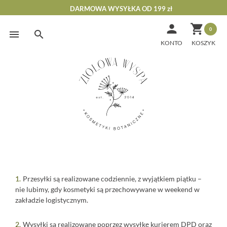
DARMOWA WYSYŁKA OD 199 zł


0
Skip
to
KONTO
content
Dostawa
i
Przesyłki są realizowane codziennie, z wyjątkiem piątku –
płatność
nie lubimy, gdy kosmetyki są przechowywane w weekend w
zakładzie logistycznym.
(nr
⠀
konta)
Wysyłki są realizowane poprzez wysyłkę kurierem DPD oraz