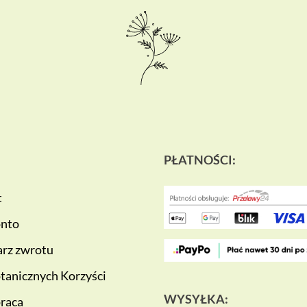
PŁATNOŚCI:
t
onto
rz zwrotu
tanicznych Korzyści
WYSYŁKA:
raca