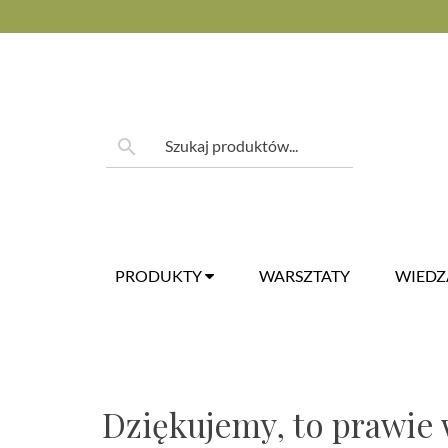
Skip
to
content
Szukaj:
search
PRODUKTY
WARSZTATY
WIED
Thank
Dziękujemy, to prawie 