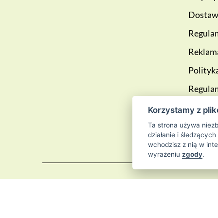
Dostawa
Regulam
Reklama
Polityk
Regula
lojalno
Korzystamy z plik
Blog
Ta strona używa niezb
działanie i śledzących
wchodzisz z nią w int
wyrażeniu
zgody
.
© 2026
Sklep 