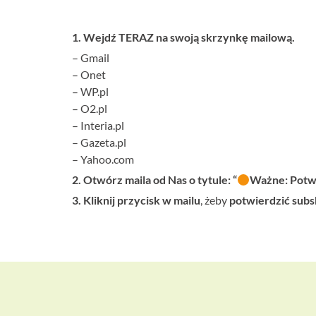
you
1. Wejdź TERAZ na swoją skrzynkę mailową.
–
Gmail
–
Onet
–
WP.pl
–
O2.pl
–
Interia.pl
–
Gazeta.pl
–
Yahoo.com
2. Otwórz maila od Nas o tytule: “
Ważne: Potw
3. Kliknij przycisk w mailu
, żeby
potwierdzić subs