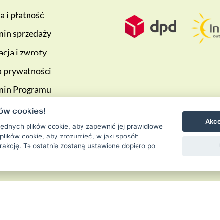
 i płatność
in sprzedaży
cja i zwroty
a prywatności
min Programu
ściowego
ów cookies!
Akce
ędnych plików cookie, aby zapewnić jej prawidłowe
 plików cookie, aby zrozumieć, w jaki sposób
erakcję. Te ostatnie zostaną ustawione dopiero po
Ziołowa Wyspa
is proudly powered by
WordPress
Entries (RSS) and 