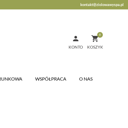
kontakt@ziolowawyspa.pl
0


KONTO
ARUNKOWA
WSPÓŁPRACA
O NAS