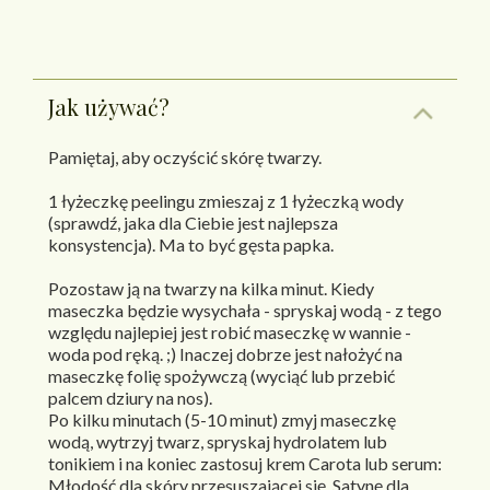
Jak używać?
Pamiętaj, aby oczyścić skórę twarzy.
1 łyżeczkę peelingu zmieszaj z 1 łyżeczką wody
(sprawdź, jaka dla Ciebie jest najlepsza
konsystencja). Ma to być gęsta papka.
Pozostaw ją na twarzy na kilka minut. Kiedy
maseczka będzie wysychała - spryskaj wodą - z tego
względu najlepiej jest robić maseczkę w wannie -
woda pod ręką. ;) Inaczej dobrze jest nałożyć na
maseczkę folię spożywczą (wyciąć lub przebić
palcem dziury na nos).
Po kilku minutach (5-10 minut) zmyj maseczkę
wodą, wytrzyj twarz, spryskaj hydrolatem lub
tonikiem i na koniec zastosuj krem Carota lub serum:
Młodość dla skóry przesuszającej się, Satynę dla