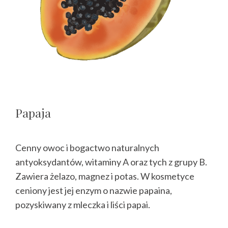
Papaja
Cenny owoc i bogactwo naturalnych
antyoksydantów, witaminy A oraz tych z grupy B.
Zawiera żelazo, magnez i potas. W kosmetyce
ceniony jest jej enzym o nazwie papaina,
pozyskiwany z mleczka i liści papai.