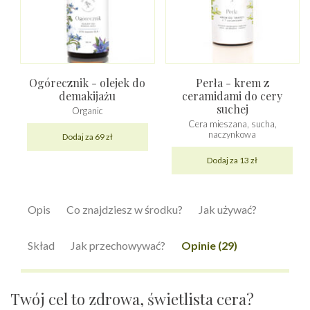
Ogórecznik - olejek do
Perła - krem z
demakijażu
ceramidami do cery
suchej
Organic
Cera mieszana, sucha,
naczynkowa
Dodaj za 69 zł
Dodaj za 13 zł
Opis
Co znajdziesz w środku?
Jak używać?
Skład
Jak przechowywać?
Opinie (29)
Twój cel to zdrowa, świetlista cera?