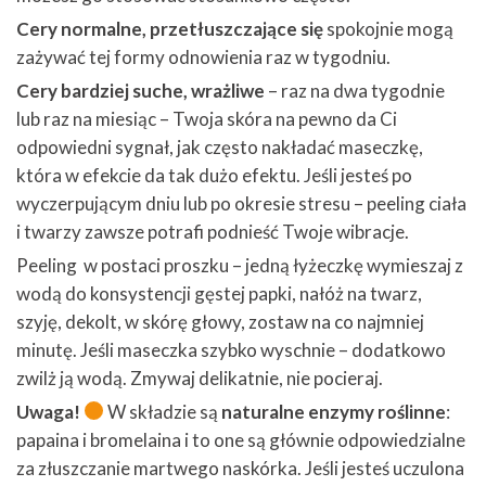
Cery normalne, przetłuszczające się
spokojnie mogą
zażywać tej formy odnowienia raz w tygodniu.
Cery bardziej suche, wrażliwe
– raz na dwa tygodnie
lub raz na miesiąc – Twoja skóra na pewno da Ci
odpowiedni sygnał, jak często nakładać maseczkę,
która w efekcie da tak dużo efektu. Jeśli jesteś po
wyczerpującym dniu lub po okresie stresu – peeling ciała
i twarzy zawsze potrafi podnieść Twoje wibracje.
Peeling w postaci proszku – jedną łyżeczkę wymieszaj z
wodą do konsystencji gęstej papki, nałóż na twarz,
szyję, dekolt, w skórę głowy, zostaw na co najmniej
minutę. Jeśli maseczka szybko wyschnie – dodatkowo
zwilż ją wodą. Zmywaj delikatnie, nie pocieraj.
Uwaga!
W składzie są
naturalne enzymy roślinne
:
papaina i bromelaina i to one są głównie odpowiedzialne
za złuszczanie martwego naskórka. Jeśli jesteś uczulona