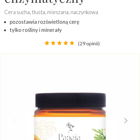
Cera sucha, tłusta, mieszana, naczynkowa
pozostawia rozświetloną cerę
tylko rośliny i minerały
(
29
opinii)
Oceniony
29
4.86
na
5 na
podstawie
ocen
klientów