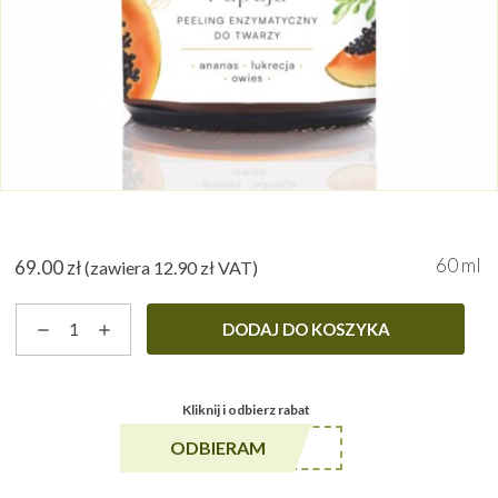
60 ml
69.00
zł
(zawiera
12.90
zł
VAT)
ilość
DODAJ DO KOSZYKA
Papaja
-
peeling
Kliknij i odbierz rabat
enzymatyczny
******A5
ODBIERAM