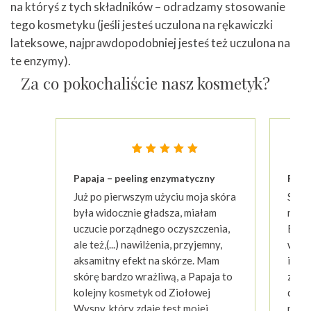
na któryś z tych składników – odradzamy stosowanie
tego kosmetyku (jeśli jesteś uczulona na rękawiczki
lateksowe, najprawdopodobniej jesteś też uczulona na
te enzymy).
Za co pokochaliście nasz kosmetyk?
Oceniony
23
4.87
Papaja – peeling enzymatyczny
Papa
na 5 na
podstawie
Już po pierwszym użyciu moja skóra
Skóra
ocen
klientów
była widocznie gładsza, miałam
miał
uczucie porządnego oczyszczenia,
Efekt
ale też,(...) nawilżenia, przyjemny,
wcze
aksamitny efekt na skórze. Mam
inny
skórę bardzo wrażliwą, a Papaja to
zado
kolejny kosmetyk od Ziołowej
dole
Wyspy, który zdaje test mojej
papki