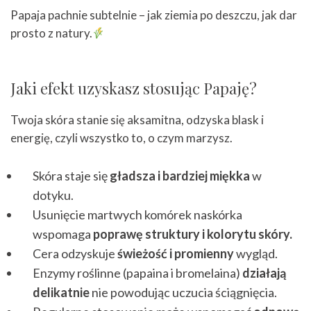
Papaja pachnie subtelnie – jak ziemia po deszczu, jak dar
prosto z natury.
Jaki efekt uzyskasz stosując Papaję?
Twoja skóra stanie się aksamitna, odzyska blask i
energię, czyli wszystko to, o czym marzysz.
Skóra staje się
gładsza i bardziej miękka
w
dotyku.
Usunięcie martwych komórek naskórka
wspomaga
poprawę struktury i kolorytu skóry.
Cera odzyskuje
świeżość i promienny
wygląd.
Enzymy roślinne (papaina i bromelaina)
działają
delikatnie
nie powodując uczucia ściągnięcia.