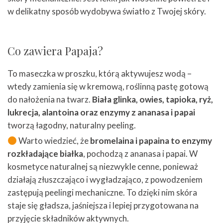
w delikatny sposób wydobywa światło z Twojej skóry.
Co zawiera Papaja?
To maseczka w proszku, którą aktywujesz wodą –
wtedy zamienia się w kremową, roślinną pastę gotową
do nałożenia na twarz.
Biała glinka, owies, tapioka, ryż,
lukrecja, alantoina oraz enzymy z ananasa i papai
tworzą łagodny, naturalny peeling.
Warto wiedzieć, że
bromelaina i papaina to enzymy
rozkładające białka
, pochodzą z ananasa i papai. W
kosmetyce naturalnej są niezwykle cenne, ponieważ
działają złuszczająco i wygładzająco, z powodzeniem
zastępują peelingi mechaniczne. To dzięki nim skóra
staje się gładsza, jaśniejsza i lepiej przygotowana na
przyjęcie składników aktywnych.