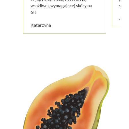
wrażliwej, wymagającej skóry na
strac
6!!
Anna
Katarzyna