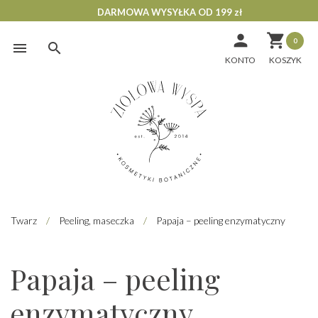
DARMOWA WYSYŁKA OD 199 zł


0
Skip
to
KONTO
content
Twarz
/
Peeling, maseczka
/
Papaja – peeling enzymatyczny
Papaja – peeling
enzymatyczny