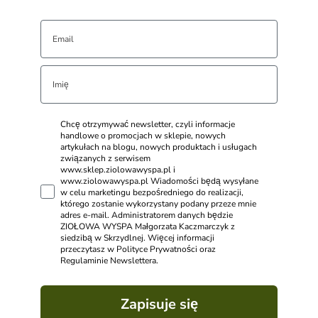
Chcę otrzymywać newsletter, czyli informacje
handlowe o promocjach w sklepie, nowych
artykułach na blogu, nowych produktach i usługach
związanych z serwisem
www.sklep.ziolowawyspa.pl i
www.ziolowawyspa.pl Wiadomości będą wysyłane
w celu marketingu bezpośredniego do realizacji,
którego zostanie wykorzystany podany przeze mnie
adres e-mail. Administratorem danych będzie
ZIOŁOWA WYSPA Małgorzata Kaczmarczyk z
siedzibą w Skrzydlnej. Więcej informacji
przeczytasz w Polityce Prywatności oraz
Regulaminie Newslettera.
Zapisuje się