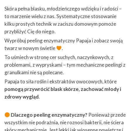
Skóra pełna blasku, młodzieńczego wdzięku i radości –
to marzenie wielu z nas. Systematyczne stosowanie
kilku prostych technik w zaciszu domowym pomoże
przybliżyć Cię do niego.
Wypróbuj peeling enzymatyczny Papaja i zobacz swoją
twarz w nowym świetle
.
To uśmiech w stronę cer suchych, naczynkowych, z
problemami, z wypryskami – tym mechaniczne peelingi z
granulkami nie są polecane.
Papaja to siła roślin i ekstraktów owocowych, które
pomogą przywrócić blask skórze, zachować młody i
zdrowy wygląd
.
Dlaczego peeling enzymatyczny?
Ponieważ przede
wszystkim nie podrażnia, nie roznosi bakterii, nie ściera
skóry mechanicznie. Jest lekki jak wiosenne powietrze i