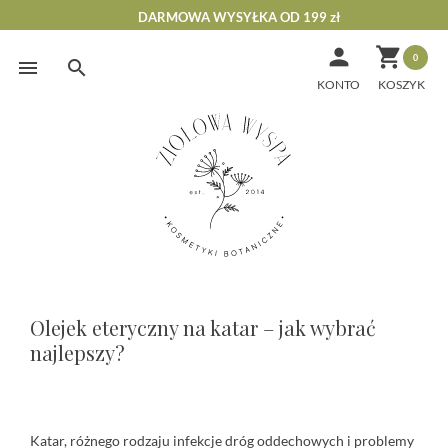
DARMOWA WYSYŁKA OD 199 zł


0
Skip
to
KONTO
content
Olejki
Olejek eteryczny na katar – jak wybrać
eteryczne
najlepszy?
na
katar
Katar, różnego rodzaju infekcje dróg oddechowych i problemy