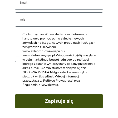
Chcę otrzymywać newsletter, czyli informacje
handlowe o promocjach w sklepie, nowych
artykułach na blogu, nowych produktach i usługach
związanych z serwisem
www.sklep.ziolowawyspa.pl i
www.ziolowawyspa.pl Wiadomości będą wysyłane
w celu marketingu bezpośredniego do realizacji,
którego zostanie wykorzystany podany przeze mnie
adres e-mail. Administratorem danych będzie
ZIOŁOWA WYSPA Małgorzata Kaczmarczyk z
siedzibą w Skrzydlnej. Więcej informacji
przeczytasz w Polityce Prywatności oraz
Regulaminie Newslettera.
Zapisuje się