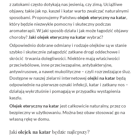
z zatokami często dotykają nas jesienią, czy zimą. Uciążliwe
objawy, takie jak np. kaszel i katar warto zwalczać naturalnymi
sposobami. Proponujemy Państwu
olejek eteryczny na katar
,
który będzie niezwykle pomocny i skuteczny podczas
aromaterapii. W jaki sposób działa i jak może łagodzić objawy
choroby?
Jaki olejek eteryczny na katar
wybrać?
Odpowiednio dobrane odmiany i rodzaje olejków są w stanie
szybko i skutecznie załagodzić zatkane drogi oddechowe i
skrócić trwania dolegliwości. Niektóre mają właściwości
przeciwbólowe, inne przeciwzapalne, antybakteryjne,
antywirusowe, a nawet mukolityczne – czyli rozrzedzające śluz.
Dostępne w naszej zielarni internetowej
olejki na katar
będą
odpowiednie na pierwsze oznaki infekcji, katar i zatkany nos –
działają wykrztuśnie i pomagają w przypadku wystąpienia
kaszlu.
Olejek eteryczny na katar
jest całkowicie naturalny, przez co
bezpieczny w użytkowaniu. Można bez obaw stosować go na
własną rękę w domu.
Jaki
olejek na katar
będzie najlepszy?