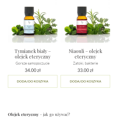
5
5
Tymianek biały –
Niaouli – olejek
olejek eteryczny
eteryczny
Gorsze samopoczucie
Zatoki, bakterie
34.00
zł
33.00
zł
DODAJ DO KOSZYKA
DODAJ DO KOSZYKA
Olejek eteryczny
– jak go używać?