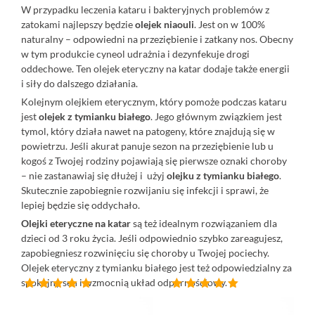
W przypadku leczenia kataru i bakteryjnych problemów z
zatokami najlepszy będzie
olejek niaouli
. Jest on w 100%
naturalny – odpowiedni na przeziębienie i zatkany nos. Obecny
w tym produkcie cyneol udrażnia i dezynfekuje drogi
oddechowe. Ten olejek eteryczny na katar dodaje także energii
i siły do dalszego działania.
Kolejnym olejkiem eterycznym, który pomoże podczas kataru
jest
olejek z tymianku białego
. Jego głównym związkiem jest
tymol, który działa nawet na patogeny, które znajdują się w
powietrzu. Jeśli akurat panuje sezon na przeziębienie lub u
kogoś z Twojej rodziny pojawiają się pierwsze oznaki choroby
– nie zastanawiaj się dłużej i użyj
olejku z tymianku białego
.
Skutecznie zapobiegnie rozwijaniu się infekcji i sprawi, że
lepiej będzie się oddychało.
Olejki eteryczne na katar
są też idealnym rozwiązaniem dla
dzieci od 3 roku życia. Jeśli odpowiednio szybko zareagujesz,
zapobiegniesz rozwinięciu się choroby u Twojej pociechy.
Olejek eteryczny z tymianku białego jest też odpowiedzialny za
spokojny sen i wzmocnią układ odpornościowy.
Oceniono
Oceniono
4.61
na
4.71
na