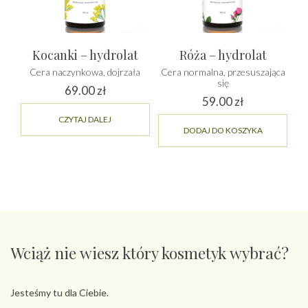
produktu
Kocanki – hydrolat
Róża – hydrolat
Cera naczynkowa, dojrzała
Cera normalna, przesuszająca
się
69.00
zł
59.00
zł
CZYTAJ DALEJ
DODAJ DO KOSZYKA
Wciąż nie wiesz który kosmetyk wybrać?
Jesteśmy tu dla Ciebie.