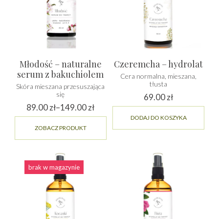
Młodość – naturalne
Czeremcha – hydrolat
serum z bakuchiolem
Cera normalna, mieszana,
tłusta
Skóra mieszana przesuszająca
się
69.00
zł
89.00
zł
–
149.00
zł
Zakres
DODAJ DO KOSZYKA
Ten
ZOBACZ PRODUKT
cen:
produkt
ma
od
wiele
89.00 zł
wariantów.
do
brak w magazynie
Opcje
149.00 zł
można
wybrać
na
stronie