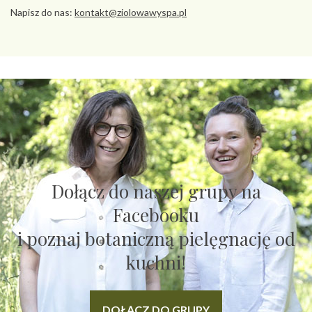
Napisz do nas:
kontakt@ziolowawyspa.pl
Dołącz do naszej grupy na
Facebooku
i poznaj botaniczną pielęgnację od
kuchni!
DOŁĄCZ DO GRUPY