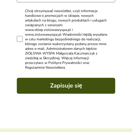
Chcę otrzymywać newsletter, czyli informacje
handlowe o promocjach w sklepie, nowych
artykułach na blogu, nowych produktach i usługach
związanych z serwisem
www.sklep.ziolowawyspa.pl i
www.ziolowawyspa.pl Wiadomości będą wysyłane
w celu marketingu bezpośredniego do realizacji,
którego zostanie wykorzystany podany przeze mnie
adres e-mail. Administratorem danych będzie
ZIOŁOWA WYSPA Małgorzata Kaczmarczyk z
siedzibą w Skrzydlnej. Więcej informacji
przeczytasz w Polityce Prywatności oraz
Regulaminie Newslettera.
Zapisuje się