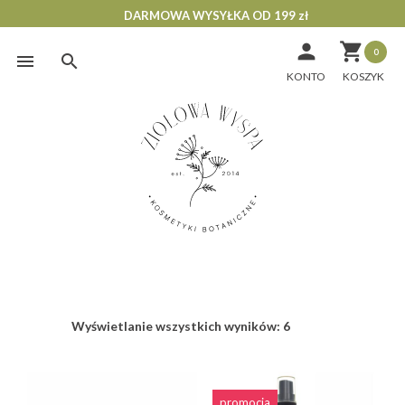
DARMOWA WYSYŁKA OD 199 zł


0
Skip
to
KONTO
content
Wyświetlanie wszystkich wyników: 6
promocja